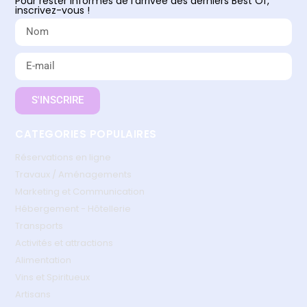
Pour rester informés de l'arrivée des derniers Best Of,
inscrivez-vous !
S'INSCRIRE
CATEGORIES POPULAIRES
Réservations en ligne
Travaux / Aménagements
Marketing et Communication
Hébergement - Hôtellerie
Transports
Activités et attractions
Alimentation
Vins et Spiritueux
Artisans