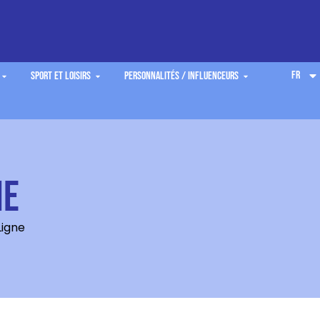
FR
Sport et Loisirs
Personnalités / Influenceurs
ne
Ligne