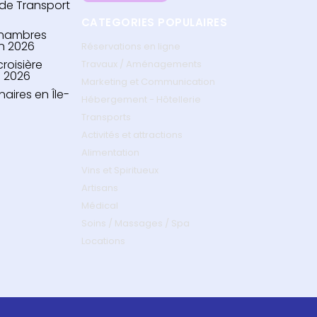
s de Transport
CATEGORIES POPULAIRES
 chambres
en 2026
Réservations en ligne
roisière
Travaux / Aménagements
n 2026
Marketing et Communication
naires en Île-
Hébergement - Hôtellerie
Transports
Activités et attractions
Alimentation
Vins et Spiritueux
Artisans
Médical
Soins / Massages / Spa
Locations