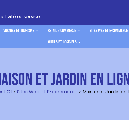
activité ou service
Voyages et Tourisme
Retail / Commerce
Sites Web et E-commerce
Outils et Logiciels
aison et Jardin en Lig
est Of
>
Sites Web et E-commerce
>
Maison et Jardin en 