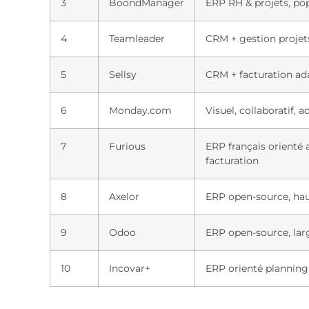
3
BoondManager
ERP RH & projets, pop
4
Teamleader
CRM + gestion projet
5
Sellsy
CRM + facturation ada
6
Monday.com
Visuel, collaboratif, 
7
Furious
ERP français orienté 
facturation
8
Axelor
ERP open-source, ha
9
Odoo
ERP open-source, lar
10
Incovar+
ERP orienté planning 