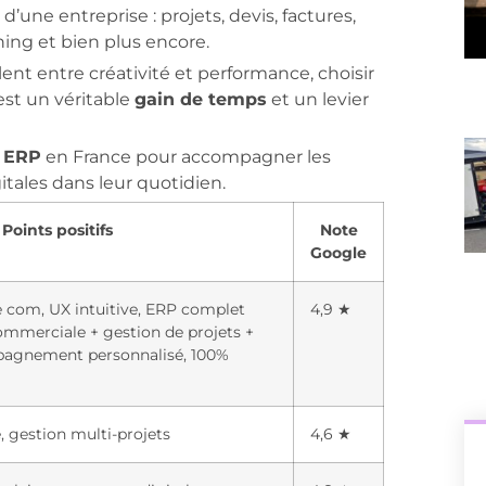
’une entreprise : projets, devis, factures,
ing et bien plus encore.
glent entre créativité et performance, choisir
est un véritable
gain de temps
et un levier
s ERP
en France pour accompagner les
tales dans leur quotidien.
Points positifs
Note
Google
e com, UX intuitive, ERP complet
4,9 ★
ommerciale + gestion de projets +
pagnement personnalisé, 100%
 gestion multi-projets
4,6 ★