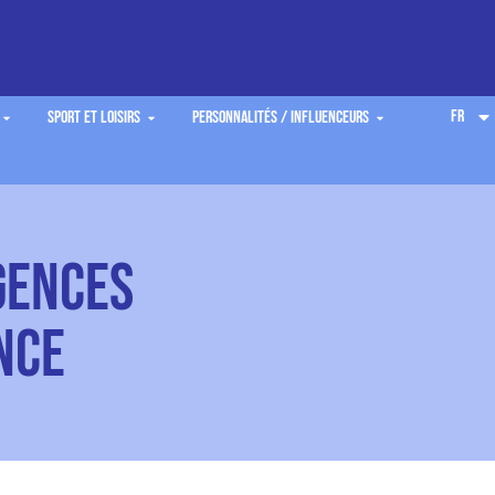
FR
Sport et Loisirs
Personnalités / Influenceurs
gences
nce