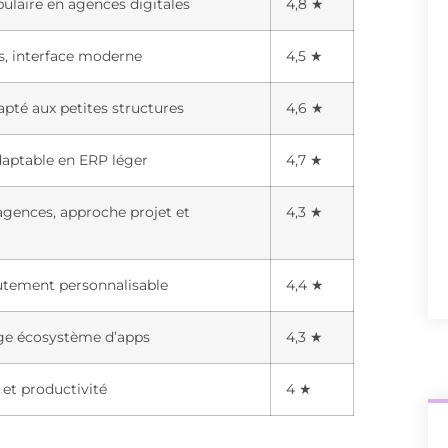
ulaire en agences digitales
4,8 ★
s, interface moderne
4,5 ★
pté aux petites structures
4,6 ★
adaptable en ERP léger
4,7 ★
agences, approche projet et
4,3 ★
utement personnalisable
4,4 ★
ge écosystème d’apps
4,3 ★
et productivité
4 ★