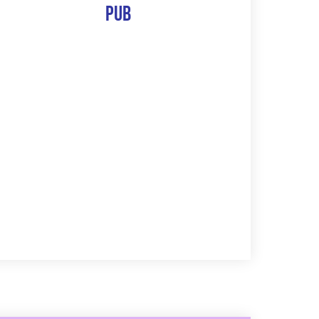
Pub
The 10 Best Of
Découvrir