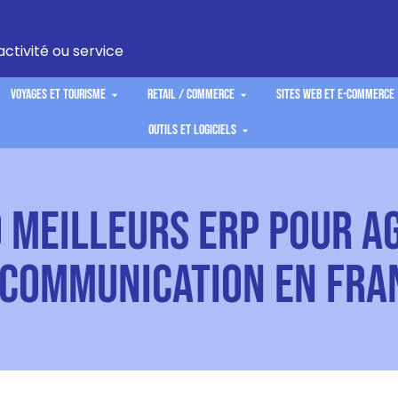
activité ou service
Voyages et Tourisme
Retail / Commerce
Sites Web et E-commerce
Outils et Logiciels
0 Meilleurs ERP pour A
 Communication en Fra