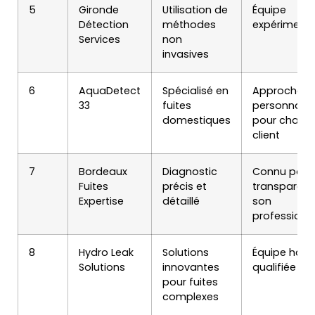
5
Gironde
Utilisation de
Équipe
Détection
méthodes
expériment
Services
non
invasives
6
AquaDetect
Spécialisé en
Approche
33
fuites
personnalis
domestiques
pour chaqu
client
7
Bordeaux
Diagnostic
Connu pour
Fuites
précis et
transparenc
Expertise
détaillé
son
professionn
8
Hydro Leak
Solutions
Équipe hau
Solutions
innovantes
qualifiée
pour fuites
complexes