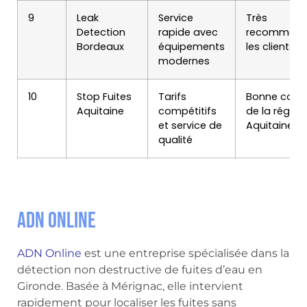
9
Leak
Service
Très
Detection
rapide avec
recommand
Bordeaux
équipements
les clients l
modernes
10
Stop Fuites
Tarifs
Bonne couve
Aquitaine
compétitifs
de la région
et service de
Aquitaine
qualité
ADN Online
ADN Online
est une entreprise spécialisée dans la
détection non destructive de fuites d’eau en
Gironde. Basée à Mérignac, elle intervient
rapidement pour localiser les fuites sans