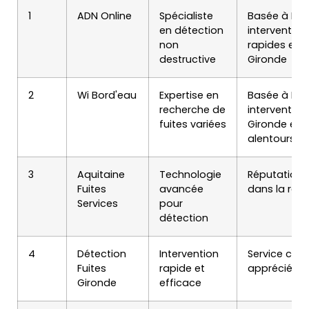
1
ADN Online
Spécialiste
Basée à Mér
en détection
intervention
non
rapides en
destructive
Gironde
2
Wi Bord'eau
Expertise en
Basée à Lor
recherche de
intervention
fuites variées
Gironde et
alentours
3
Aquitaine
Technologie
Réputation 
Fuites
avancée
dans la rég
Services
pour
détection
4
Détection
Intervention
Service clien
Fuites
rapide et
apprécié
Gironde
efficace