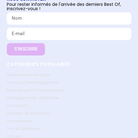
Pour rester informés de l'arrivée des derniers Best Of,
inscrivez-vous !
S'INSCRIRE
CATEGORIES POPULAIRES
Réservations en ligne
Travaux / Aménagements
Marketing et Communication
Hébergement - Hôtellerie
Transports
Activités et attractions
Alimentation
Vins et Spiritueux
Artisans