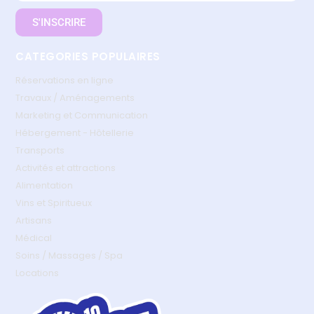
S'INSCRIRE
CATEGORIES POPULAIRES
Réservations en ligne
Travaux / Aménagements
Marketing et Communication
Hébergement - Hôtellerie
Transports
Activités et attractions
Alimentation
Vins et Spiritueux
Artisans
Médical
Soins / Massages / Spa
Locations