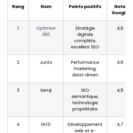
Rang
Nom
Points positifs
Note
Google
1
Optimize
Stratégie
4,9
360
digitale
complète,
excellent SEO
2
Junto
Performance
4,9
marketing,
data-driven
3
Semji
SEO
4,9
sémantique,
technologie
propriétaire
4
Dn'D
Développement
4,7
web et e-