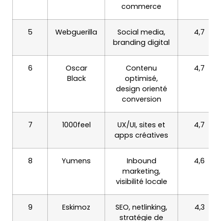
commerce
5
Webguerilla
Social media,
4,7
branding digital
6
Oscar
Contenu
4,7
Black
optimisé,
design orienté
conversion
7
1000feel
UX/UI, sites et
4,7
apps créatives
8
Yumens
Inbound
4,6
marketing,
visibilité locale
9
Eskimoz
SEO, netlinking,
4,3
stratégie de