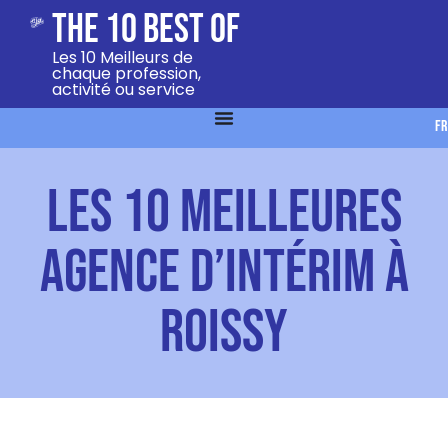
The 10 Best Of
Les 10 Meilleurs de
chaque profession,
activité ou service
FR
les 10 meilleures
agence d’intérim à
Roissy