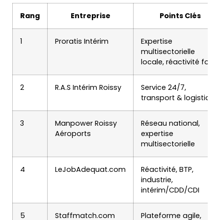
Rang
Entreprise
Points Clés
1
Proratis Intérim
Expertise
multisectorielle
locale, réactivité forte
2
R.A.S Intérim Roissy
Service 24/7,
transport & logistique
3
Manpower Roissy
Réseau national,
Aéroports
expertise
multisectorielle
4
LeJobAdequat.com
Réactivité, BTP,
industrie,
intérim/CDD/CDI
5
Staffmatch.com
Plateforme agile,