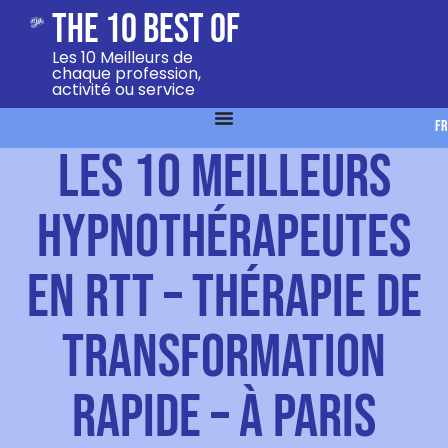
The 10 Best Of
Les 10 Meilleurs de
chaque profession,
activité ou service
FR
Les 10 meilleurs
hypnothérapeutes
en RTT – thérapie de
transformation
rapide – à Paris