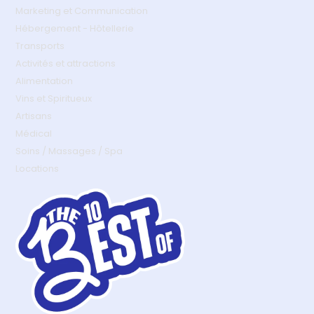
Marketing et Communication
Hébergement - Hôtellerie
Transports
Activités et attractions
Alimentation
Vins et Spiritueux
Artisans
Médical
Soins / Massages / Spa
Locations