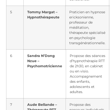
5
Tommy Margat –
Praticien en hypnose
Hypnothérapeute
ericksonienne,
professeur de
méditation,
thérapeute spécialisé
en psychologie
transgénérationnelle.
6
Sandra N’Dong
Propose des séances
Nzue –
d’hypnothérapie RTT
Psychomotricienne
de 2h30, en cabinet
ou en visio.
Accompagnement
des enfants,
adolescents et
adultes.
7
Aude Bellande –
Propose des
Thérapeute RTT
parcours individuels