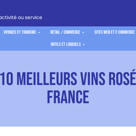
activité ou service
Voyages et Tourisme
Retail / Commerce
Sites Web et E-commerce
Outils et Logiciels
 10 Meilleurs Vins Rosé
France