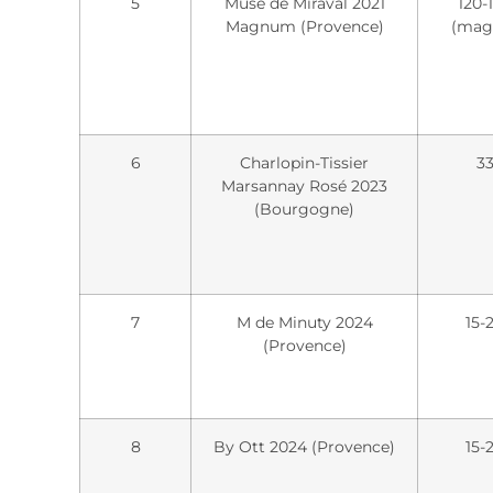
5
Muse de Miraval 2021
120-
Magnum (Provence)
(mag
6
Charlopin-Tissier
33
Marsannay Rosé 2023
(Bourgogne)
7
M de Minuty 2024
15-
(Provence)
8
By Ott 2024 (Provence)
15-