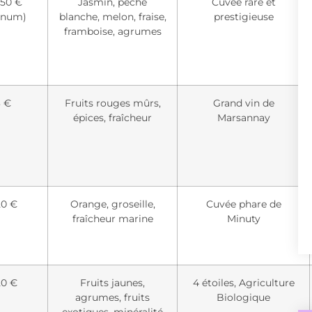
150 €
Jasmin, pêche
Cuvée rare et
num)
blanche, melon, fraise,
prestigieuse
framboise, agrumes
 €
Fruits rouges mûrs,
Grand vin de
épices, fraîcheur
Marsannay
20 €
Orange, groseille,
Cuvée phare de
fraîcheur marine
Minuty
20 €
Fruits jaunes,
4 étoiles, Agriculture
agrumes, fruits
Biologique
exotiques, minéralité