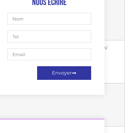
Nous écrire
https://www.miraval.com/
https://www.chateausaintemarguerite.com/
Envoyer
https://esclans.com/