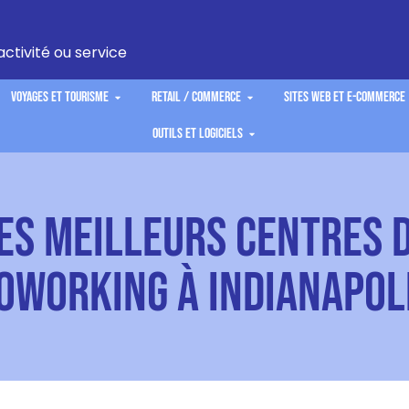
activité ou service
Voyages et Tourisme
Retail / Commerce
Sites Web et E-commerce
Outils et Logiciels
es Meilleurs Centres 
oworking à Indianapol