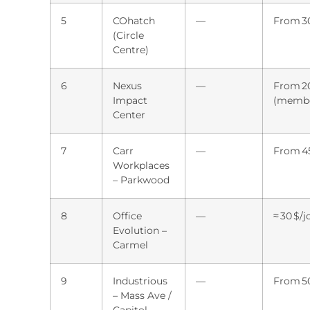
5
COhatch
—
From 30
(Circle
Centre)
6
Nexus
—
From 20
Impact
(membe
Center
7
Carr
—
From 45
Workplaces
– Parkwood
8
Office
—
≈ 30 $/j
Evolution –
Carmel
9
Industrious
—
From 50
– Mass Ave /