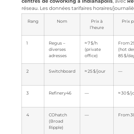
centres de coworking à Indianapolis
, avec
Re
réseau. Les données tarifaires horaires/journalièr
Rang
Nom
Prix à
Prix p
l’heure
1
Regus –
≈ 7 $/h
From 29
diverses
(private
(hot de
adresses
office)
85 $/da
2
Switchboard
≈ 25 $/jour
—
3
Refinery46
—
≈ 30 $/j
4
COhatch
—
From 30
(Broad
Ripple)