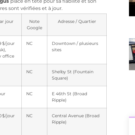
gus
placé en tête pour sa fiabilité et son
es sont vérifiées et à jour.
ar jour
Note
Adresse / Quartier
Google
 $/jour
NC
Downtown / plusieurs
sk),
sites
y office
NC
Shelby St (Fountain
Square)
our
NC
E 46th St (Broad
Ripple)
 $/jour
NC
Central Avenue (Broad
Ripple)