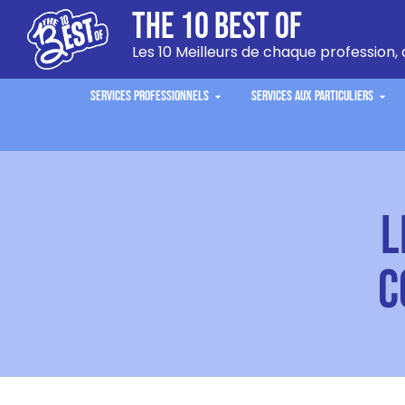
The 10 Best Of
Les 10 Meilleurs de chaque profession, 
Services Professionnels
Services aux Particuliers
L
C