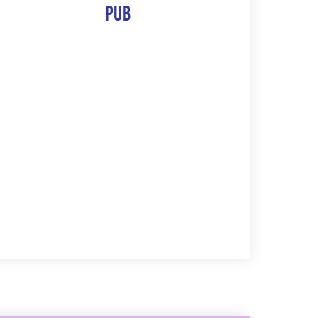
Pub
The 10 Best Of
Découvrir