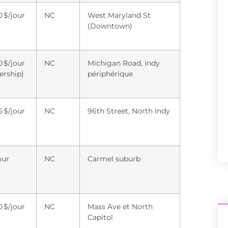
 $/jour
NC
West Maryland St
(Downtown)
 $/jour
NC
Michigan Road, Indy
rship)
périphérique
 $/jour
NC
96th Street, North Indy
our
NC
Carmel suburb
 $/jour
NC
Mass Ave et North
Capitol