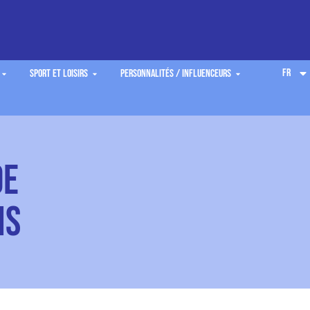
FR
Sport et Loisirs
Personnalités / Influenceurs
de
is