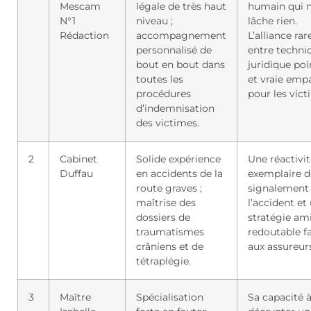
Mescam
légale de très haut
humain qui 
N°1
niveau ;
lâche rien.
Rédaction
accompagnement
L’alliance rar
personnalisé de
entre technic
bout en bout dans
juridique po
toutes les
et vraie emp
procédures
pour les vict
d’indemnisation
des victimes.
2
Cabinet
Solide expérience
Une réactivit
Duffau
en accidents de la
exemplaire d
route graves ;
signalement
maîtrise des
l’accident et
dossiers de
stratégie am
traumatismes
redoutable f
crâniens et de
aux assureurs
tétraplégie.
3
Maître
Spécialisation
Sa capacité 