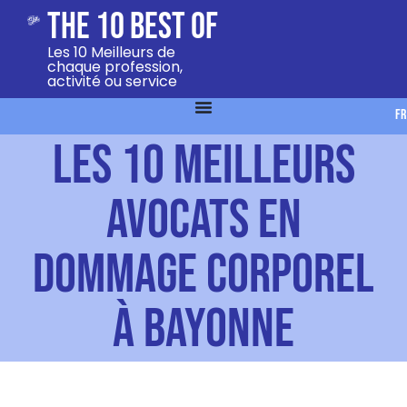
The 10 Best Of
Les 10 Meilleurs de
chaque profession,
activité ou service
FR
Les 10 Meilleurs
Avocats en
dommage corporel
à Bayonne