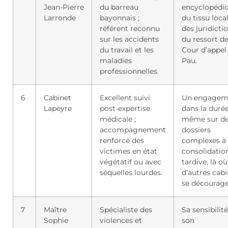
Jean-Pierre
du barreau
encyclopédi
Larronde
bayonnais ;
du tissu local
référent reconnu
des juridicti
sur les accidents
du ressort de
du travail et les
Cour d’appel
maladies
Pau.
professionnelles.
6
Cabinet
Excellent suivi
Un engagem
Lapeyre
post-expertise
dans la durée
médicale ;
même sur d
accompagnement
dossiers
renforcé des
complexes à
victimes en état
consolidatio
végétatif ou avec
tardive, là où
séquelles lourdes.
d’autres cabi
se décourage
7
Maître
Spécialiste des
Sa sensibilité
Sophie
violences et
son