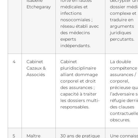
Isabelle
forte en fautes
décrypter un
Etchegaray
médicales et
dossier médi
infections
complexe et 
nosocomiales ;
traduire en
réseau établi avec
arguments
des médecins
juridiques
experts
percutants.
indépendants.
4
Cabinet
Cabinet
La double
Cazaux &
pluridisciplinaire
compétence
Associés
alliant dommage
assurances /
corporel et droit
corporel,
des assurances ;
précieuse q
capacité à traiter
l’adversaire 
les dossiers multi-
réfugie derri
responsables.
des clauses
contractuell
obscures.
5
Maître
30 ans de pratique
Une connais