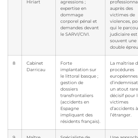
Hiriart
agressions ;
professionna
expertise en
auprès des
dommage
victimes de
corporel pénal et
violences, po
demandes devant
qui le parcou
le SARVI/CIVI.
judiciaire est
souvent une
double épreu
8
Cabinet
Forte
La maîtrise 
Darricau
implantation sur
procédures
le littoral basque ;
européennes
gestion de
d’indemnisat
dossiers
un atout rare
transfrontaliers
décisif pour 
(accidents en
victimes
Espagne
d’accidents à
impliquant des
l’étranger.
résidents français).
9
Maître
Spécialiste de
Une approch