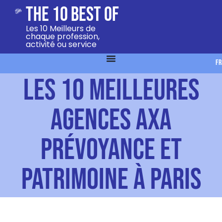
The 10 Best Of
Les 10 Meilleurs de
chaque profession,
activité ou service
FR
Les 10 meilleures
agences AXA
Prévoyance et
Patrimoine à Paris