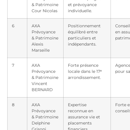
& Patrimoine
et prévoyance
Cour Nicolas
individuelle.
6
AXA
Positionnement
Consei
Prévoyance
équilibré entre
en ass
& Patrimoine
particuliers et
patrim
Alexis
indépendants.
Marseille
7
AXA
Forte présence
Agence
Prévoyance
locale dans le 17ᵉ
pour s
& Patrimoine
arrondissement.
Vincent
BERNARD
8
AXA
Expertise
Forte e
Prévoyance
reconnue en
conseil
& Patrimoine
assurance vie et
Delphine
placements
Grisoni
financiers.