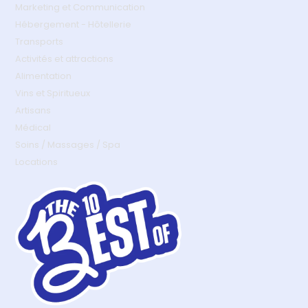
Marketing et Communication
Hébergement - Hôtellerie
Transports
Activités et attractions
Alimentation
Vins et Spiritueux
Artisans
Médical
Soins / Massages / Spa
Locations