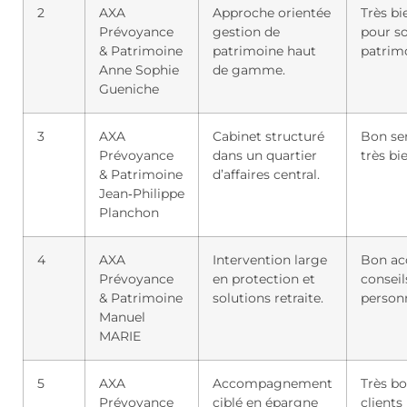
2
AXA
Approche orientée
Très bi
Prévoyance
gestion de
pour so
& Patrimoine
patrimoine haut
patrim
Anne Sophie
de gamme.
Gueniche
3
AXA
Cabinet structuré
Bon ser
Prévoyance
dans un quartier
très bi
& Patrimoine
d’affaires central.
Jean‑Philippe
Planchon
4
AXA
Intervention large
Bon acc
Prévoyance
en protection et
conseil
& Patrimoine
solutions retraite.
person
Manuel
MARIE
5
AXA
Accompagnement
Très bo
Prévoyance
ciblé en épargne
clients