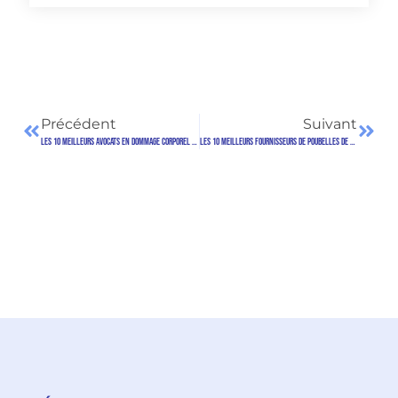
Précédent
Suivant
Les 10 Meilleurs Avocats en dommage corporel à Bayonne
Les 10 meilleurs fournisseurs de poubelles de tri sélectif