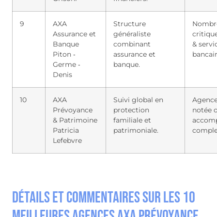
9
AXA
Structure
Nombr
Assurance et
généraliste
critiqu
Banque
combinant
& servi
Piton ‑
assurance et
bancai
Germe ‑
banque.
Denis
10
AXA
Suivi global en
Agence
Prévoyance
protection
notée o
& Patrimoine
familiale et
accom
Patricia
patrimoniale.
comple
Lefebvre
Détails et commentaires sur les 10
meilleures agences AXA Prévoyance