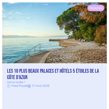
PALACES
Les 10 plus beaux Palaces et Hôtels 5 étoiles de la
Côte d’Azur
Lire la suite >
Fred Poulet
17 mai 2025