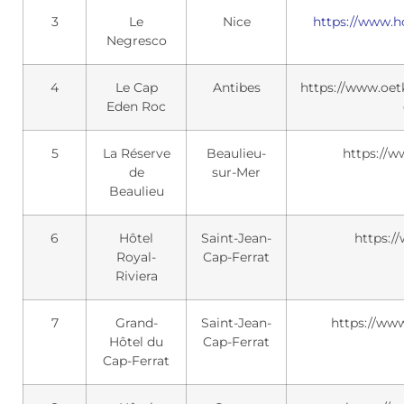
3
Le
Nice
https://www.h
Negresco
4
Le Cap
Antibes
https://www.oetk
Eden Roc
5
La Réserve
Beaulieu-
https://w
de
sur-Mer
Beaulieu
6
Hôtel
Saint-Jean-
https:/
Royal-
Cap-Ferrat
Riviera
7
Grand-
Saint-Jean-
https://www
Hôtel du
Cap-Ferrat
Cap-Ferrat