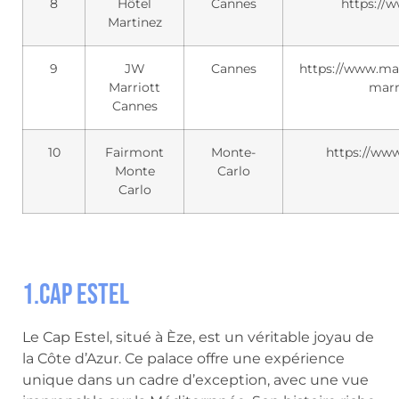
8
Hôtel
Cannes
https://
Martinez
9
JW
Cannes
https://www.mar
Marriott
marr
Cannes
10
Fairmont
Monte-
https://ww
Monte
Carlo
Carlo
1.Cap Estel
Le Cap Estel, situé à Èze, est un véritable joyau de
la Côte d’Azur. Ce palace offre une expérience
unique dans un cadre d’exception, avec une vue