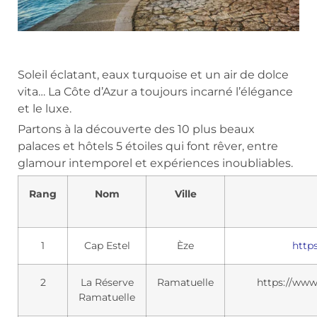
Soleil éclatant, eaux turquoise et un air de dolce
vita… La Côte d’Azur a toujours incarné l’élégance
et le luxe.
Partons à la découverte des 10 plus beaux
palaces et hôtels 5 étoiles qui font rêver, entre
glamour intemporel et expériences inoubliables.
Rang
Nom
Ville
1
Cap Estel
Èze
http
2
La Réserve
Ramatuelle
https://www
Ramatuelle