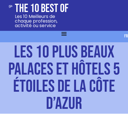
The 10 Best Of
Les 10 Meilleurs de
chaque profession,
activité ou service
FR
Les 10 plus beaux
Palaces et Hôtels 5
étoiles de la Côte
d’Azur