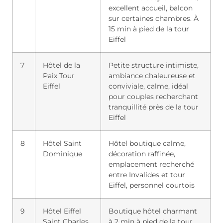
excellent accueil, balcon
sur certaines chambres. À
15 min à pied de la tour
Eiffel
7
Hôtel de la
Petite structure intimiste,
Paix Tour
ambiance chaleureuse et
Eiffel
conviviale, calme, idéal
pour couples recherchant
tranquillité près de la tour
Eiffel
8
Hôtel Saint
Hôtel boutique calme,
Dominique
décoration raffinée,
emplacement recherché
entre Invalides et tour
Eiffel, personnel courtois
9
Hôtel Eiffel
Boutique hôtel charmant
Saint Charles
à 2 min à pied de la tour